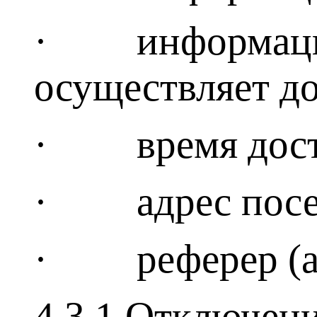
· информация о
осуществляет до
· время дост
· адрес посещ
· реферер (ад
4.3.1 Отключени