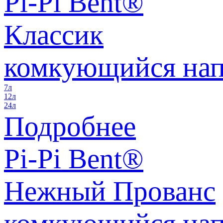
Pi-Pi Bent®
Классик
комкующийся нап
7л
12л
24л
Подробнее
Pi-Pi Bent®
Нежный Прованс