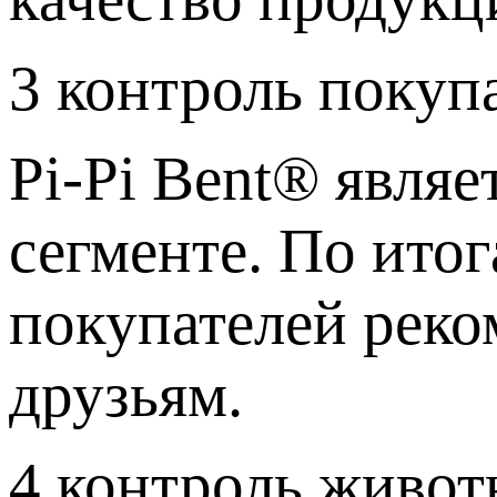
3
контроль покуп
Pi-Pi Bent® явля
сегменте. По ито
покупателей реко
друзьям.
4
контроль живот