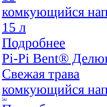
комкующийся нап
15 л
Подробнее
Pi-Pi Bent® Делю
Свежая трава
комкующийся нап
5кг