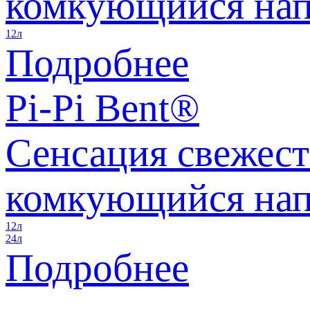
комкующийся нап
12л
Подробнее
Pi-Pi Bent®
Сенсация свежес
комкующийся нап
12л
24л
Подробнее