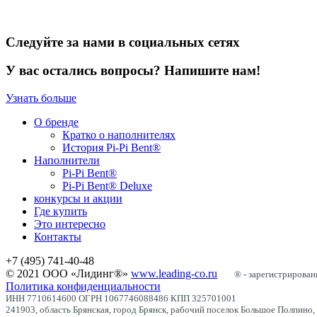
Следуйте за нами в социальных сетях
У вас остались вопросы? Напишите нам!
Узнать больше
О бренде
Кратко о наполнителях
История Pi-Pi Bent®
Наполнители
Pi-Pi Bent®
Pi-Pi Bent® Deluxe
конкурсы и акции
Где купить
Это интересно
Контакты
+7 (495) 741-40-48
© 2021 ООО «Лидинг®»
www.leading-co.ru
® - зарегистрирова
Политика конфиденциальности
ИНН 7710614600 ОГРН 1067746088486 КПП 325701001
241903, область Брянская, город Брянск, рабочий поселок Большое Полпино,