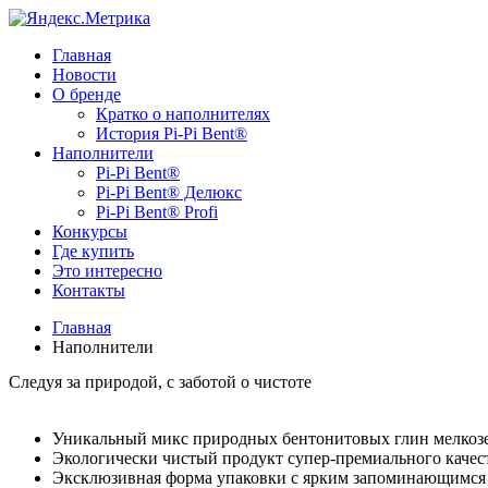
Главная
Новости
О бренде
Кратко о наполнителях
История Pi-Pi Bent®
Наполнители
Pi-Pi Bent®
Pi-Pi Bent® Делюкс
Pi-Pi Bent® Profi
Конкурсы
Где купить
Это интересно
Контакты
Главная
Наполнители
Следуя за природой,
с заботой о чистоте
Уникальный микс природных бентонитовых глин мелкоз
Экологически чистый продукт супер-премиального качес
Эксклюзивная форма упаковки с ярким запоминающимся