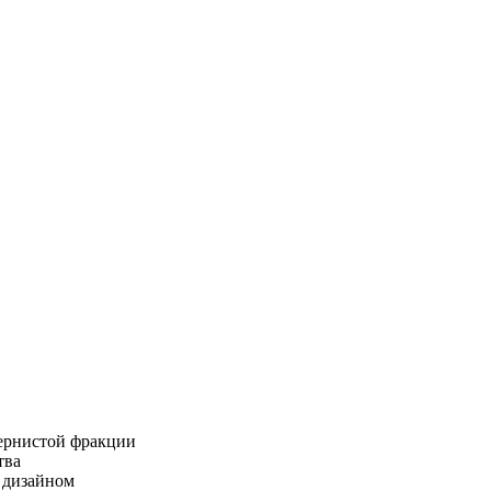
ернистой фракции
тва
 дизайном